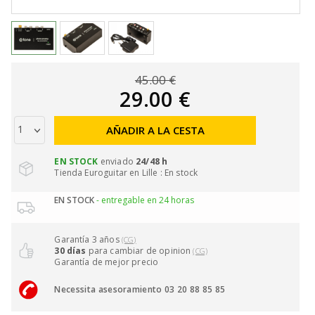
45.00 €
29.00 €
AÑADIR A LA CESTA
EN STOCK
enviado
24/48 h
Tienda Euroguitar en Lille : En stock
EN STOCK
- entregable en 24 horas
Garantía 3 años
(CG)
30 días
para cambiar de opinion
(CG)
Garantía de mejor precio
Necessita asesoramiento 03 20 88 85 85