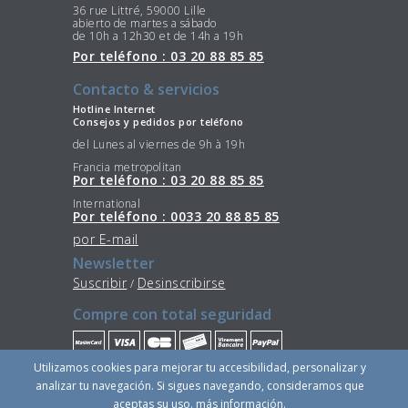
36 rue Littré, 59000 Lille
abierto de martes a sábado
de 10h a 12h30 et de 14h a 19h
Por teléfono : 03 20 88 85 85
Contacto & servicios
Hotline Internet
Consejos y pedidos por teléfono
del Lunes al viernes de 9h à 19h
Francia metropolitan
Por teléfono : 03 20 88 85 85
International
Por teléfono : 0033 20 88 85 85
por E-mail
Newsletter
Suscribir
Desinscribirse
/
Compre con total seguridad
Utilizamos cookies para mejorar tu accesibilidad, personalizar y
Quédese conectado
analizar tu navegación. Si sigues navegando, consideramos que
aceptas su uso.
más información
.