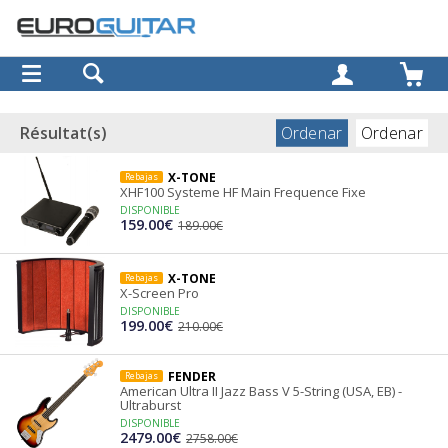
OK
Ordenar
Ordenar
Résultat(s)
X-TONE
Rebajas
XHF100 Systeme HF Main Frequence Fixe
DISPONIBLE
159.00€
189.00€
X-TONE
Rebajas
X-Screen Pro
DISPONIBLE
199.00€
210.00€
FENDER
Rebajas
American Ultra II Jazz Bass V 5-String (USA, EB) -
Ultraburst
DISPONIBLE
2479.00€
2758.00€