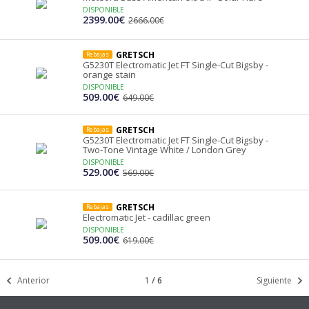
DISPONIBLE
2399.00€
2666.00€
GRETSCH
Rebajas
G5230T Electromatic Jet FT Single-Cut Bigsby -
orange stain
DISPONIBLE
509.00€
649.00€
GRETSCH
Rebajas
G5230T Electromatic Jet FT Single-Cut Bigsby -
Two-Tone Vintage White / London Grey
DISPONIBLE
529.00€
569.00€
GRETSCH
Rebajas
Electromatic Jet - cadillac green
DISPONIBLE
509.00€
619.00€
Anterior
1
/
6
Siguiente