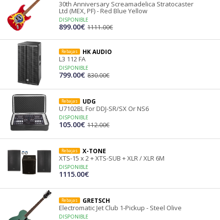
30th Anniversary Screamadelica Stratocaster
Ltd (MEX, PF) - Red Blue Yellow
DISPONIBLE
899.00€
1111.00€
HK AUDIO
Rebajas
L3 112 FA
DISPONIBLE
799.00€
830.00€
UDG
Rebajas
U7102BL For DDJ-SR/SX Or NS6
DISPONIBLE
105.00€
112.00€
X-TONE
Rebajas
XTS-15 x 2 + XTS-SUB + XLR / XLR 6M
DISPONIBLE
1115.00€
GRETSCH
Rebajas
Electromatic Jet Club 1-Pickup - Steel Olive
DISPONIBLE