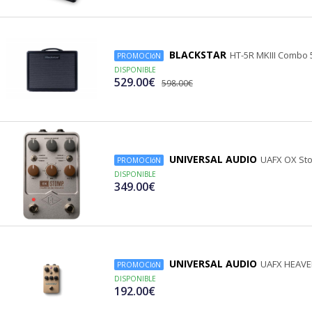
BLACKSTAR
HT-5R MKIII Combo
PROMOCIóN
DISPONIBLE
529.00€
598.00€
UNIVERSAL AUDIO
UAFX OX St
PROMOCIóN
DISPONIBLE
349.00€
UNIVERSAL AUDIO
UAFX HEAVE
PROMOCIóN
DISPONIBLE
192.00€