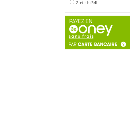
Gretsch (54)
Groove synthesis (1)
Hk audio (1)
J.collyns (1)
Ld systems (1)
Legator (9)
Line 6 (1)
Markbass (1)
Martin (3)
Mayer emi (1)
Mooer (1)
Native instruments (1)
Novation (1)
Nux (1)
Power acoustics (3)
Power lighting (5)
Presonus (2)
Prs (2)
Reloop (1)
Sabian (10)