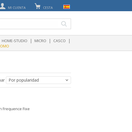
MI CUENTA
CESTA
|
|
|
HOME-STUDIO
MICRO
CASCO
ROMO
nar
n Frequence Fixe