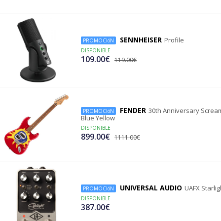
SENNHEISER
Profile
PROMOCIóN
DISPONIBLE
109.00€
119.00€
FENDER
30th Anniversary Screama
PROMOCIóN
Blue Yellow
DISPONIBLE
899.00€
1111.00€
UNIVERSAL AUDIO
UAFX Starlig
PROMOCIóN
DISPONIBLE
387.00€