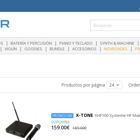
|
|
|
|
OS
BATERÍA Y PERCUSIÓN
PIANO Y TECLADO
SYNTH & MACHINE
|
|
|
|
|
|
VIOLÍN
GOODIES
BUNDLE
ACCESORIOS
NOVEDADES
P
Productos por página
Orde
X-TONE
XHF100 Systeme HF Mai
PROMOCIóN
DISPONIBLE
159.00€
189.00€