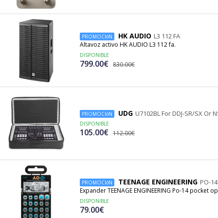
HK AUDIO
L3 112 FA
PROMOCIóN
Altavoz activo HK AUDIO L3 112 fa.
DISPONIBLE
799.00€
830.00€
UDG
U7102BL For DDJ-SR/SX Or N
PROMOCIóN
DISPONIBLE
105.00€
112.00€
TEENAGE ENGINEERING
PO-14
PROMOCIóN
Expander TEENAGE ENGINEERING Po-14 pocket ope
DISPONIBLE
79.00€