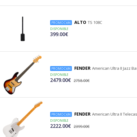
ALTO
TS 108C
PROMOCIóN
DISPONIBLE
399.00€
FENDER
American Ultra II Jazz Ba
PROMOCIóN
DISPONIBLE
2479.00€
2758.00€
FENDER
American Ultra II Teleca
PROMOCIóN
DISPONIBLE
2222.00€
2399.00€