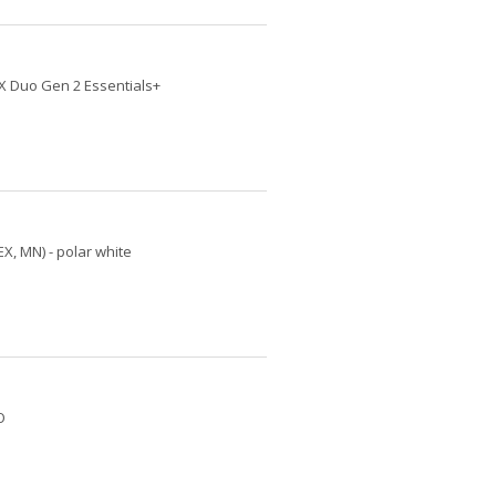
 X Duo Gen 2 Essentials+
EX, MN) - polar white
O