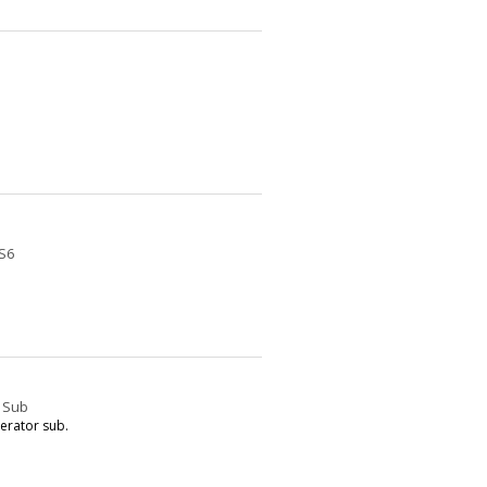
S6
 Sub
rator sub.