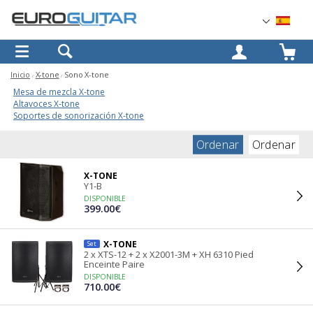
OK
Inicio
X-tone
Sono X-tone
Mesa de mezcla X-tone
Altavoces X-tone
Soportes de sonorización X-tone
Ordenar
Ordenar
X-TONE
Y1-B
DISPONIBLE
399.00€
X-TONE
Set
2 x XTS-12 + 2 x X2001-3M + XH 6310 Pied
Enceinte Paire
DISPONIBLE
710.00€