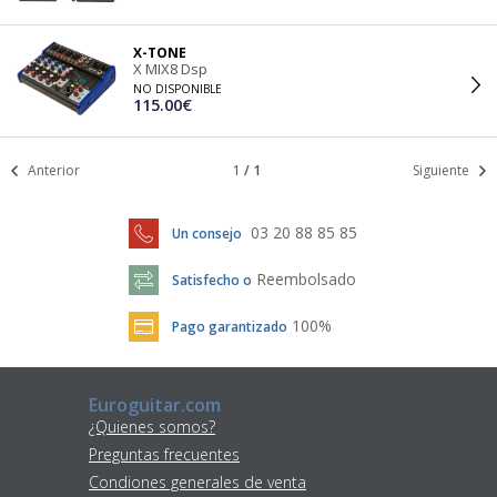
X-TONE
X MIX8 Dsp
NO DISPONIBLE
115.00€
Anterior
1
/
1
Siguiente
03 20 88 85 85
Un consejo
Reembolsado
Satisfecho o
100%
Pago garantizado
Euroguitar.com
¿Quienes somos?
Preguntas frecuentes
Condiones generales de venta