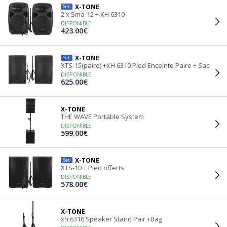
X-TONE
Set
2 x Sma-12 + XH 6310
DISPONIBLE
423.00€
X-TONE
Set
XTS-15(paire) +XH 6310 Pied Enceinte Paire + Sac
DISPONIBLE
625.00€
X-TONE
THE WAVE Portable System
DISPONIBLE
599.00€
X-TONE
Set
XTS-10 + Pied offerts
DISPONIBLE
578.00€
X-TONE
xh 6310 Speaker Stand Pair +Bag