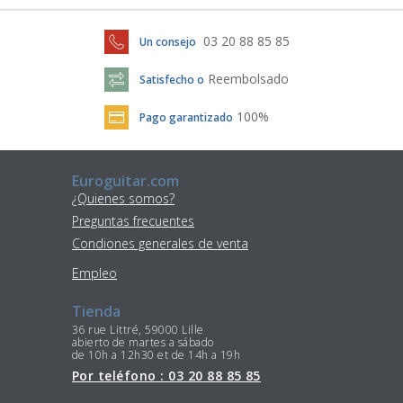
03 20 88 85 85
Un consejo
Reembolsado
Satisfecho o
100%
Pago garantizado
Euroguitar.com
¿Quienes somos?
Preguntas frecuentes
Condiones generales de venta
Empleo
Tienda
36 rue Littré, 59000 Lille
abierto de martes a sábado
de 10h a 12h30 et de 14h a 19h
Por teléfono : 03 20 88 85 85