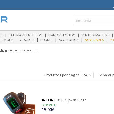
|
|
|
|
OS
BATERÍA Y PERCUSIÓN
PIANO Y TECLADO
SYNTH & MACHINE
|
|
|
|
|
|
VIOLÍN
GOODIES
BUNDLE
ACCESORIOS
NOVEDADES
P
 bajo
Afinador de guitarra
Productos por página
Separar 
X-TONE
3110 Clip-On Tuner
DISPONIBLE
15.00€