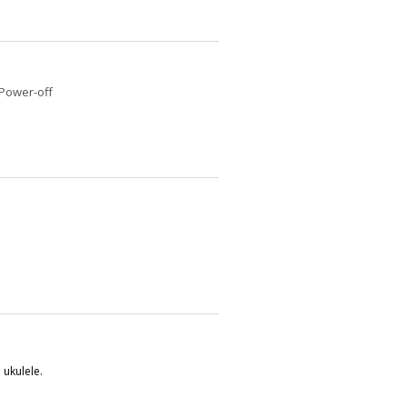
 Power-off
 ukulele.