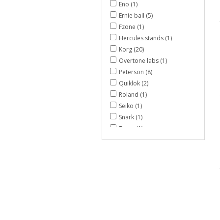
Eno (1)
Ernie ball (5)
Fzone (1)
Hercules stands (1)
Korg (20)
Overtone labs (1)
Peterson (8)
Quiklok (2)
Roland (1)
Seiko (1)
Snark (1)
Tama (1)
Tascam (2)
X-tone (1)
Yamaha (3)