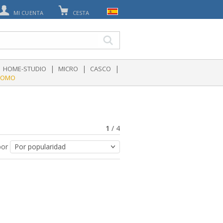
MI CUENTA
CESTA
|
|
|
HOME-STUDIO
MICRO
CASCO
ROMO
1
/
4
por