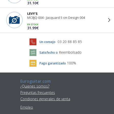
31.10€
LEVY'S
MC8JQ-004 - Jacquard 5 cm Design 004
EN STOCK
31.99€
03 20 88 85 85
Un consejo
Reembolsado
Satisfecho o
100%
Pago garantizado
Euroguitar.com
¿Quienes somos?
Preguntas frecuentes
Condiones generales de venta
Empleo