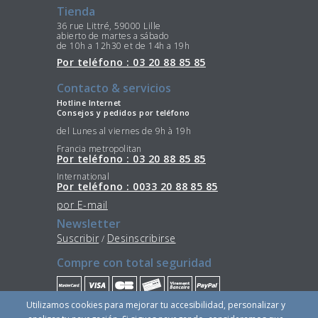
Tienda
36 rue Littré, 59000 Lille
abierto de martes a sábado
de 10h a 12h30 et de 14h a 19h
Por teléfono : 03 20 88 85 85
Contacto & servicios
Hotline Internet
Consejos y pedidos por teléfono
del Lunes al viernes de 9h à 19h
Francia metropolitan
Por teléfono : 03 20 88 85 85
International
Por teléfono : 0033 20 88 85 85
por E-mail
Newsletter
Suscribir
Desinscribirse
/
Compre con total seguridad
Utilizamos cookies para mejorar tu accesibilidad, personalizar y
Quédese conectado