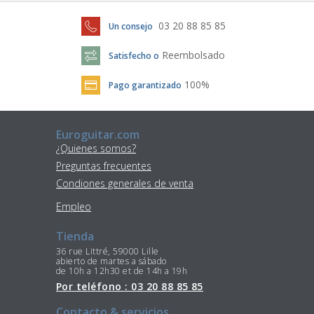
03 20 88 85 85
Un consejo
Reembolsado
Satisfecho o
100%
Pago garantizado
Euroguitar.com
¿Quienes somos?
Preguntas frecuentes
Condiones generales de venta
Empleo
Tienda
36 rue Littré, 59000 Lille
abierto de martes a sábado
de 10h a 12h30 et de 14h a 19h
Por teléfono : 03 20 88 85 85
Contacto & servicios