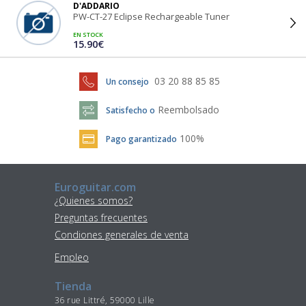
D'ADDARIO
PW-CT-27 Eclipse Rechargeable Tuner
EN STOCK
15.90€
03 20 88 85 85
Un consejo
Reembolsado
Satisfecho o
100%
Pago garantizado
Euroguitar.com
¿Quienes somos?
Preguntas frecuentes
Condiones generales de venta
Empleo
Tienda
36 rue Littré, 59000 Lille