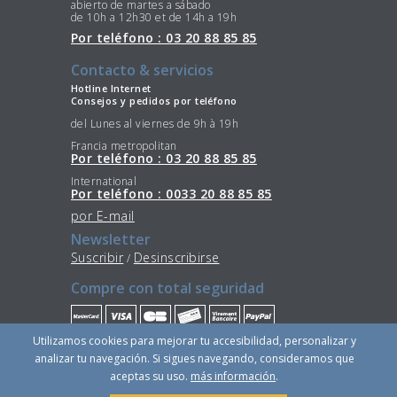
abierto de martes a sábado
de 10h a 12h30 et de 14h a 19h
Por teléfono : 03 20 88 85 85
Contacto & servicios
Hotline Internet
Consejos y pedidos por teléfono
del Lunes al viernes de 9h à 19h
Francia metropolitan
Por teléfono : 03 20 88 85 85
International
Por teléfono : 0033 20 88 85 85
por E-mail
Newsletter
Suscribir
Desinscribirse
/
Compre con total seguridad
Utilizamos cookies para mejorar tu accesibilidad, personalizar y
Quédese conectado
analizar tu navegación. Si sigues navegando, consideramos que
aceptas su uso.
más información
.