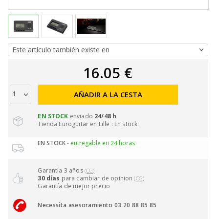
16.05 €
AÑADIR A LA CESTA
EN STOCK
enviado
24/48 h
Tienda Euroguitar en Lille : En stock
EN STOCK
- entregable en 24 horas
Garantía 3 años
(CG)
30 días
para cambiar de opinion
(CG)
Garantía de mejor precio
Necessita asesoramiento 03 20 88 85 85