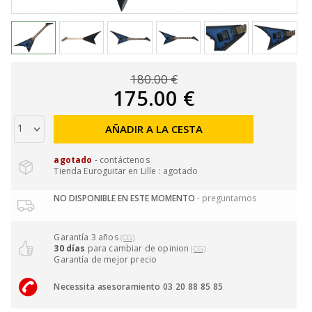
180.00 €
175.00 €
AÑADIR A LA CESTA
agotado
- contáctenos
Tienda Euroguitar en Lille : agotado
NO DISPONIBLE EN ESTE MOMENTO
- preguntarnos
Garantía 3 años
(CG)
30 días
para cambiar de opinion
(CG)
Garantía de mejor precio
Necessita asesoramiento 03 20 88 85 85