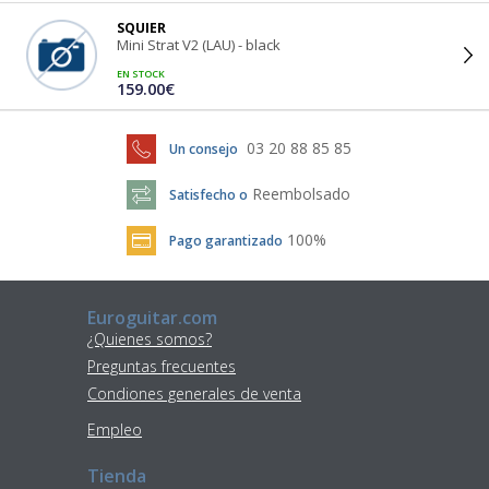
SQUIER
Mini Strat V2 (LAU) - black
EN STOCK
159.00€
03 20 88 85 85
Un consejo
Reembolsado
Satisfecho o
100%
Pago garantizado
Euroguitar.com
¿Quienes somos?
Preguntas frecuentes
Condiones generales de venta
Empleo
Tienda