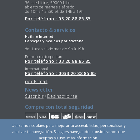
36 rue Littré, 59000 Lille
abierto de martes a sábado
de 10h a 12h30 et de 14h a 19h
Por teléfono : 03 20 88 85 85
Contacto & servicios
Hotline Internet
Consejos y pedidos por teléfono
del Lunes al viernes de 9h à 19h
Francia metropolitan
Por teléfono : 03 20 88 85 85
International
Por teléfono : 0033 20 88 85 85
por E-mail
Newsletter
Suscribir
Desinscribirse
/
Compre con total seguridad
Utilizamos cookies para mejorar tu accesibilidad, personalizar y
Quédese conectado
analizar tu navegación. Si sigues navegando, consideramos que
aceptas su uso.
más información
.