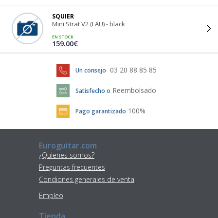
SQUIER
Mini Strat V2 (LAU) - black
EN STOCK
159.00€
03 20 88 85 85
Un consejo
Reembolsado
Satisfecho o
100%
Pago garantizado
Euroguitar.com
¿Quienes somos?
Preguntas frecuentes
Condiones generales de venta
Empleo
Tienda