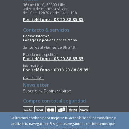
36 rue Littré, 59000 Lille
abierto de martes a sábado
de 10h a 12h30 et de 14h a 19h
Por teléfono : 03 20 88 85 85
Contacto & servicios
Hotline Internet
Consejos y pedidos por teléfono
del Lunes al viernes de 9h à 19h
Francia metropolitan
Por teléfono : 03 20 88 85 85
International
Por teléfono : 0033 20 88 85 85
por E-mail
Newsletter
Suscribir
Desinscribirse
/
Compre con total seguridad
Utilizamos cookies para mejorar tu accesibilidad, personalizar y
Quédese conectado
analizar tu navegación. Si sigues navegando, consideramos que