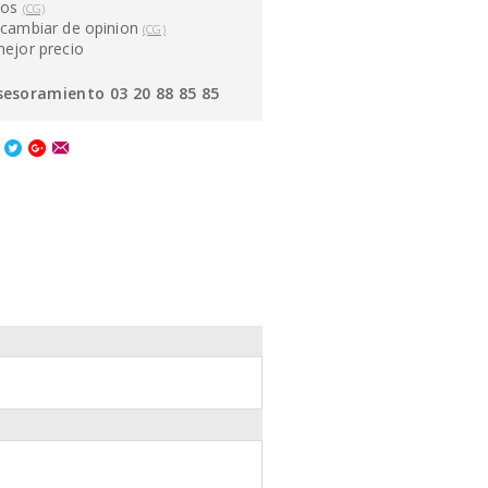
ños
(CG)
cambiar de opinion
(CG)
mejor precio
sesoramiento 03 20 88 85 85