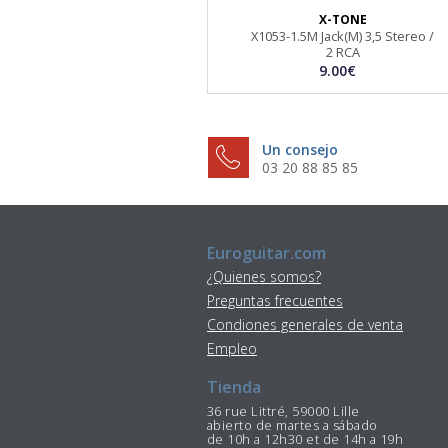
X-TONE
X1053-1.5M Jack(M) 3,5 Stereo /
2 RCA
9.00€
Un consejo
03 20 88 85 85
Euroguitar.com
¿Quienes somos?
Preguntas frecuentes
Condiones generales de venta
Empleo
Tienda
36 rue Littré, 59000 Lille
abierto de martes a sábado
de 10h a 12h30 et de 14h a 19h