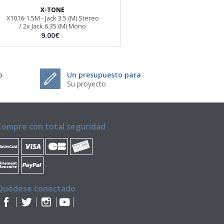
X-TONE
X1016-1.5M - Jack 3.5 (M) Stereo
/ 2x Jack 6.35 (M) Mono
9.00€
o
Un presupuesto para
Su proyecto
Compre con total seguridad
Quédese conectado