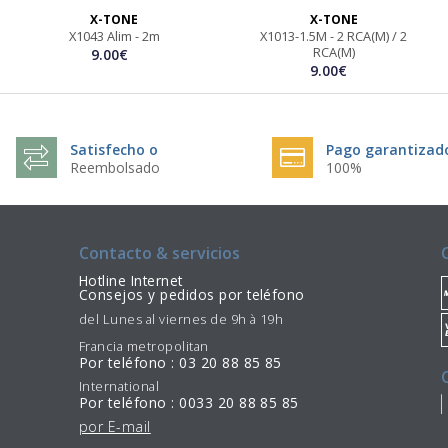
X-TONE
X-TONE
X1043 Alim - 2m
X1013-1.5M - 2 RCA(M) / 2
RCA(M)
9.00€
9.00€
Satisfecho o
Pago garantizad
Reembolsado
100%
Contacto & servicios
Hotline Internet
Consejos y pedidos por teléfono
del Lunes al viernes de 9h à 19h
Francia metropolitan
Por teléfono : 03 20 88 85 85
International
Por teléfono : 0033 20 88 85 85
por E-mail