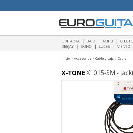
|
|
|
GUITARRA
BAJO
AMPLI
EFECT
|
|
|
DEEJAY
SONO
LUCES
VIENTO
Inicio
Accesorios
Cable y caja
Cable
X-TONE
X1015-3M - Jack(