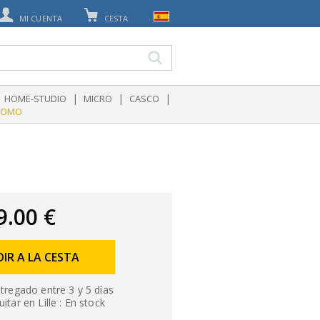
MI CUENTA
CESTA
|
|
|
HOME-STUDIO
MICRO
CASCO
ROMO
9.00 €
IR A LA CESTA
tregado entre 3 y 5 días
itar en Lille : En stock