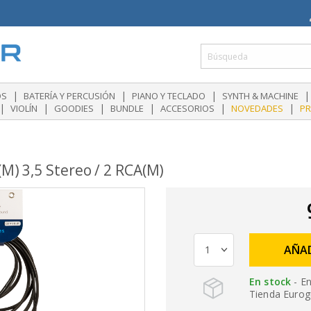
|
|
|
|
OS
BATERÍA Y PERCUSIÓN
PIANO Y TECLADO
SYNTH & MACHINE
|
|
|
|
|
|
VIOLÍN
GOODIES
BUNDLE
ACCESORIOS
NOVEDADES
P
M) 3,5 Stereo / 2 RCA(M)
AÑAD
En stock
- En
Tienda Eurogu