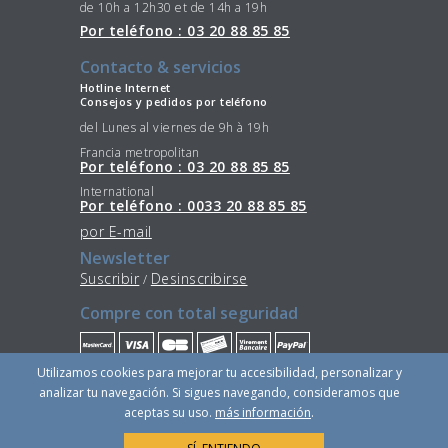
de 10h a 12h30 et de 14h a 19h
Por teléfono : 03 20 88 85 85
Contacto & servicios
Hotline Internet
Consejos y pedidos por teléfono
del Lunes al viernes de 9h à 19h
Francia metropolitan
Por teléfono : 03 20 88 85 85
International
Por teléfono : 0033 20 88 85 85
por E-mail
Newsletter
Suscribir
Desinscribirse
/
Compre con total seguridad
Utilizamos cookies para mejorar tu accesibilidad, personalizar y
Quédese conectado
analizar tu navegación. Si sigues navegando, consideramos que
aceptas su uso.
más información
.