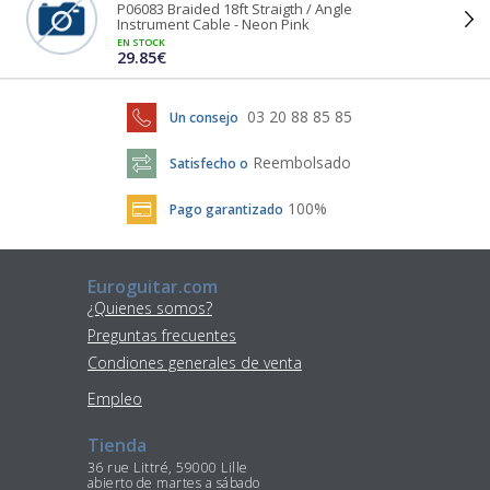
P06083 Braided 18ft Straigth / Angle
Instrument Cable - Neon Pink
EN STOCK
29.85€
03 20 88 85 85
Un consejo
Reembolsado
Satisfecho o
100%
Pago garantizado
Euroguitar.com
¿Quienes somos?
Preguntas frecuentes
Condiones generales de venta
Empleo
Tienda
36 rue Littré, 59000 Lille
abierto de martes a sábado