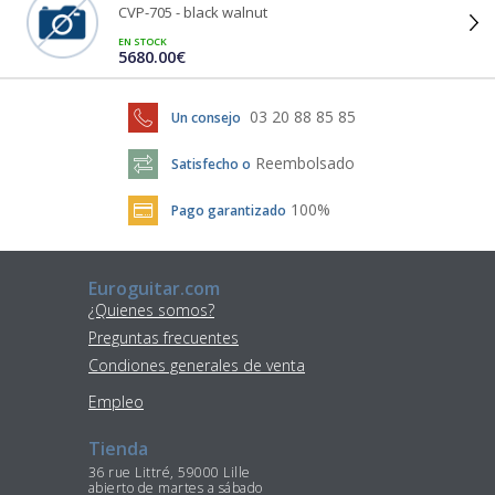
CVP-705 - black walnut
EN STOCK
5680.00€
03 20 88 85 85
Un consejo
Reembolsado
Satisfecho o
100%
Pago garantizado
Euroguitar.com
¿Quienes somos?
Preguntas frecuentes
Condiones generales de venta
Empleo
Tienda
36 rue Littré, 59000 Lille
abierto de martes a sábado