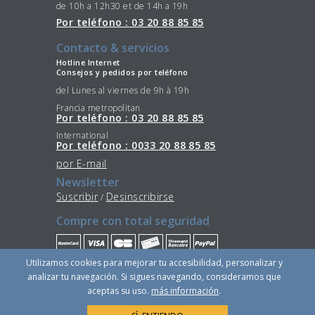
de 10h a 12h30 et de 14h a 19h
Por teléfono : 03 20 88 85 85
Contacto & servicios
Hotline Internet
Consejos y pedidos por teléfono
del Lunes al viernes de 9h à 19h
Francia metropolitan
Por teléfono : 03 20 88 85 85
International
Por teléfono : 0033 20 88 85 85
por E-mail
Newsletter
Suscribir
Desinscribirse
/
Compre con total seguridad
Utilizamos cookies para mejorar tu accesibilidad, personalizar y
Quédese conectado
analizar tu navegación. Si sigues navegando, consideramos que
aceptas su uso.
más información
.