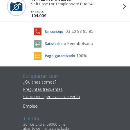
Soft Case For Templeboard Duo 24
EN STOCK
104.00€
03 20 88 85 85
Un consejo
Reembolsado
Satisfecho o
100%
Pago garantizado
Euroguitar.com
¿Quienes somos?
Preguntas frecuentes
Condiones generales de venta
Empleo
Tienda
36 rue Littré, 59000 Lille
abierto de martes a sábado