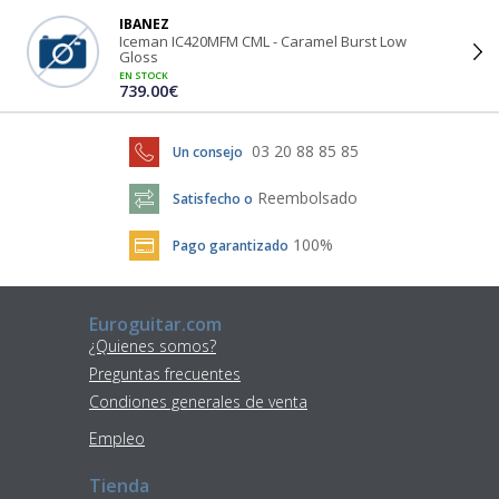
IBANEZ
Iceman IC420MFM CML - Caramel Burst Low
Gloss
EN STOCK
739.00€
03 20 88 85 85
Un consejo
Reembolsado
Satisfecho o
100%
Pago garantizado
Euroguitar.com
¿Quienes somos?
Preguntas frecuentes
Condiones generales de venta
Empleo
Tienda