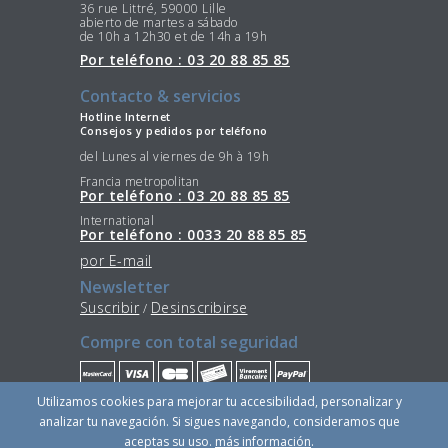
36 rue Littré, 59000 Lille
abierto de martes a sábado
de 10h a 12h30 et de 14h a 19h
Por teléfono : 03 20 88 85 85
Contacto & servicios
Hotline Internet
Consejos y pedidos por teléfono
del Lunes al viernes de 9h à 19h
Francia metropolitan
Por teléfono : 03 20 88 85 85
International
Por teléfono : 0033 20 88 85 85
por E-mail
Newsletter
Suscribir
Desinscribirse
/
Compre con total seguridad
Utilizamos cookies para mejorar tu accesibilidad, personalizar y
Quédese conectado
analizar tu navegación. Si sigues navegando, consideramos que
aceptas su uso.
más información
.