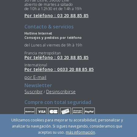
36 rue Littré, 59000 Lille
abierto de martes a sábado
de 10h a 12h30 et de 14h a 19h
Por teléfono : 03 20 88 85 85
Contacto & servicios
Hotline Internet
Consejos y pedidos por teléfono
del Lunes al viernes de 9h à 19h
Francia metropolitan
Por teléfono : 03 20 88 85 85
International
Por teléfono : 0033 20 88 85 85
por E-mail
Newsletter
Suscribir
Desinscribirse
/
Compre con total seguridad
Utilizamos cookies para mejorar tu accesibilidad, personalizar y
Quédese conectado
analizar tu navegación. Si sigues navegando, consideramos que
aceptas su uso.
más información
.