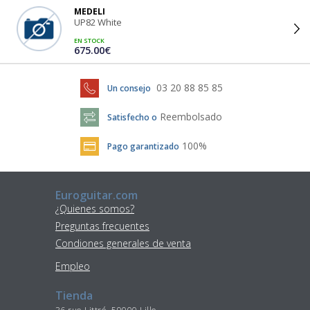
MEDELI
UP82 White
EN STOCK
675.00€
03 20 88 85 85
Un consejo
Reembolsado
Satisfecho o
100%
Pago garantizado
Euroguitar.com
¿Quienes somos?
Preguntas frecuentes
Condiones generales de venta
Empleo
Tienda