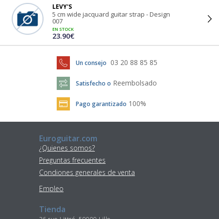
LEVY'S
5 cm wide jacquard guitar strap - Design
007
EN STOCK
23.90€
03 20 88 85 85
Un consejo
Reembolsado
Satisfecho o
100%
Pago garantizado
Euroguitar.com
¿Quienes somos?
Preguntas frecuentes
Condiones generales de venta
Empleo
Tienda