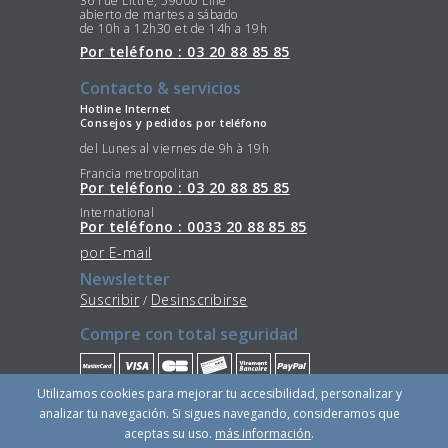
36 rue Littré, 59000 Lille
abierto de martes a sábado
de 10h a 12h30 et de 14h a 19h
Por teléfono : 03 20 88 85 85
Contacto & servicios
Hotline Internet
Consejos y pedidos por teléfono
del Lunes al viernes de 9h à 19h
Francia metropolitan
Por teléfono : 03 20 88 85 85
International
Por teléfono : 0033 20 88 85 85
por E-mail
Newsletter
Suscribir
Desinscribirse
/
Compre con total seguridad
Utilizamos cookies para mejorar tu accesibilidad, personalizar y
Quédese conectado
analizar tu navegación. Si sigues navegando, consideramos que
aceptas su uso.
más información
.