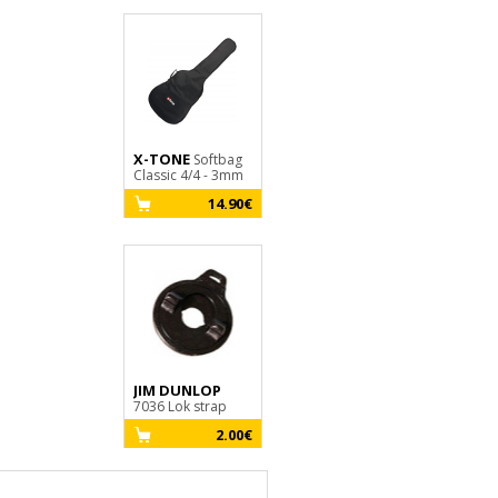
SCHALLER
S-
Locks Pair - Black
X-TONE
Softbag
Classic 4/4 - 3mm
46.80€
14.90€
JIM DUNLOP
7036 Lok strap
2.00€