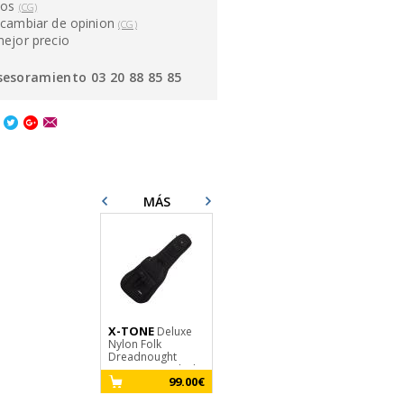
ños
(CG)
cambiar de opinion
(CG)
mejor precio
sesoramiento 03 20 88 85 85
MÁS
X-TONE
JIM DUNLOP
Deluxe
Nylon Folk
SLS1504 gold
Dreadnought
32.90€
Guitar Bag - Black
99.00€