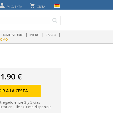
MI CUENTA
CESTA
|
|
|
HOME-STUDIO
MICRO
CASCO
ROMO
1.90 €
IR A LA CESTA
tregado entre 3 y 5 días
itar en Lille : Última disponible