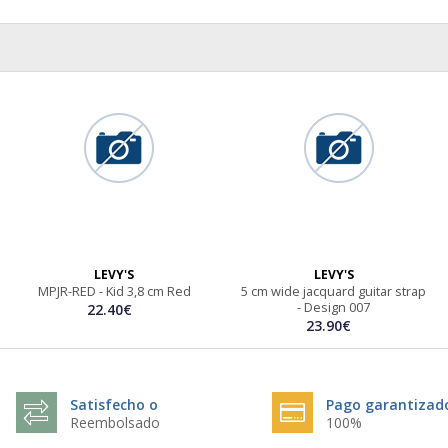
LEVY'S
LEVY'S
MPJR-RED - Kid 3,8 cm Red
5 cm wide jacquard guitar strap
- Design 007
22.40€
23.90€
Satisfecho o
Pago garantizad
Reembolsado
100%