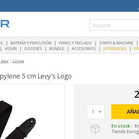
|
|
|
|
OS
BATERÍA Y PERCUSIÓN
PIANO Y TECLADO
SYNTH & MACHINE
|
|
|
|
|
|
VIOLÍN
GOODIES
BUNDLE
ACCESORIOS
NOVEDADES
P
 bajo
Correa
pylene 5 cm Levy's Logo
2
AÑAD
En stock
- En
Tienda Eurogu