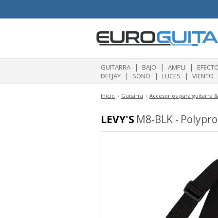
|
|
|
GUITARRA
BAJO
AMPLI
EFECT
|
|
|
DEEJAY
SONO
LUCES
VIENTO
Inicio
Guitarra
Accesorios para guitarra &
LEVY'S
M8-BLK - Polypro