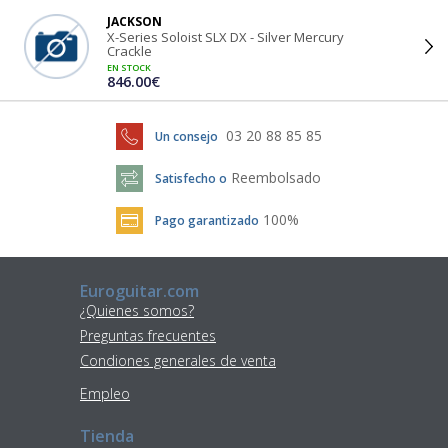
JACKSON
X-Series Soloist SLX DX - Silver Mercury
Crackle
EN STOCK
846.00€
03 20 88 85 85
Un consejo
Reembolsado
Satisfecho o
100%
Pago garantizado
Euroguitar.com
¿Quienes somos?
Preguntas frecuentes
Condiones generales de venta
Empleo
Tienda