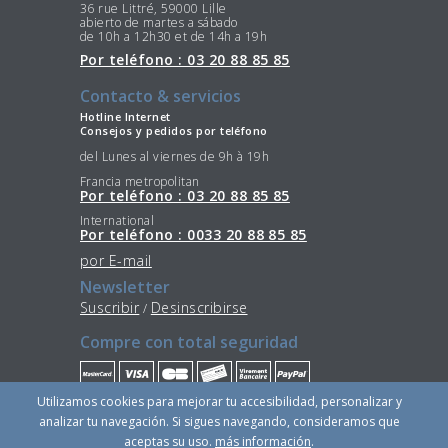
36 rue Littré, 59000 Lille
abierto de martes a sábado
de 10h a 12h30 et de 14h a 19h
Por teléfono : 03 20 88 85 85
Contacto & servicios
Hotline Internet
Consejos y pedidos por teléfono
del Lunes al viernes de 9h à 19h
Francia metropolitan
Por teléfono : 03 20 88 85 85
International
Por teléfono : 0033 20 88 85 85
por E-mail
Newsletter
Suscribir
Desinscribirse
/
Compre con total seguridad
Utilizamos cookies para mejorar tu accesibilidad, personalizar y
Quédese conectado
analizar tu navegación. Si sigues navegando, consideramos que
aceptas su uso.
más información
.