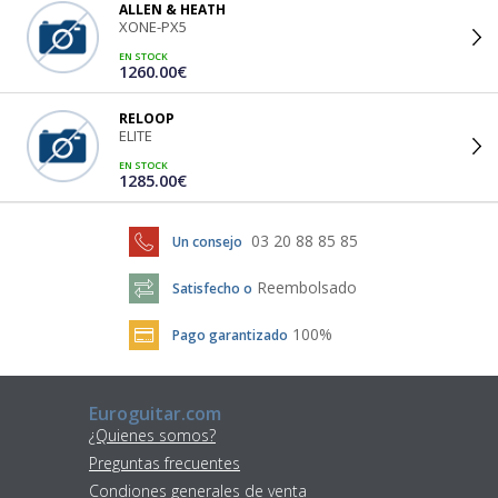
ALLEN & HEATH
XONE-PX5
EN STOCK
1260.00€
RELOOP
ELITE
EN STOCK
1285.00€
03 20 88 85 85
Un consejo
Reembolsado
Satisfecho o
100%
Pago garantizado
Euroguitar.com
¿Quienes somos?
Preguntas frecuentes
Condiones generales de venta