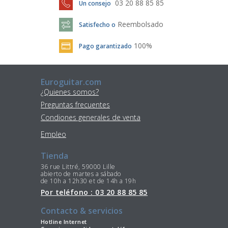
03 20 88 85 85
Un consejo
Reembolsado
Satisfecho o
100%
Pago garantizado
Euroguitar.com
¿Quienes somos?
Preguntas frecuentes
Condiones generales de venta
Empleo
Tienda
36 rue Littré, 59000 Lille
abierto de martes a sábado
de 10h a 12h30 et de 14h a 19h
Por teléfono : 03 20 88 85 85
Contacto & servicios
Hotline Internet