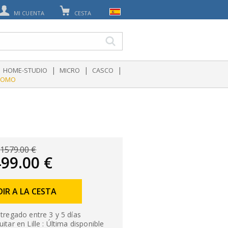
MI CUENTA
CESTA
|
|
|
HOME-STUDIO
MICRO
CASCO
ROMO
1579.00 €
99.00 €
IR A LA CESTA
tregado entre 3 y 5 días
itar en Lille : Última disponible