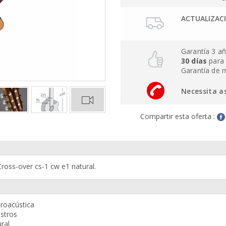
ACTUALIZAC
Garantía 3 a
30 días
para 
Garantía de 
Necessita a
Compartir esta oferta :
ross-over cs-1 cw e1 natural.
ctroacústica
estros
ural