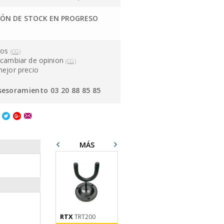
IÓN DE STOCK EN PROGRESO
ños
(CG)
cambiar de opinion
(CG)
mejor precio
sesoramiento 03 20 88 85 85
MÁS
RTX
X-TONE
TRT200
3110
Clip-On Tuner