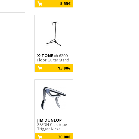
5.55€
15.00€
X-TONE
xh 6200
D'ADDARIO
Floor Guitar Stand
EJ45
Pro Arte Classical
13.90€
Nylon Core -
Normal Tension
12.90€
JIM DUNLOP
88FDN Classique
Trigger Nickel
SAVAREZ
Classic
520R Carte Rouge
30.00€
Tension Forte