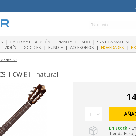
|
|
|
|
OS
BATERÍA Y PERCUSIÓN
PIANO Y TECLADO
SYNTH & MACHINE
|
|
|
|
|
|
VIOLÍN
GOODIES
BUNDLE
ACCESORIOS
NOVEDADES
P
 clásica 4/4
S-1 CW E1 - natural
14
AÑAD
En stock
- En
Tienda Eurogu