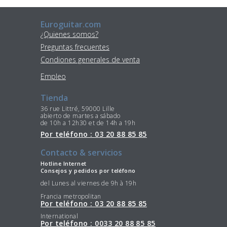
Euroguitar.com
¿Quienes somos?
Preguntas frecuentes
Condiones generales de venta
Empleo
Tienda
36 rue Littré, 59000 Lille
abierto de martes a sábado
de 10h a 12h30 et de 14h a 19h
Por teléfono : 03 20 88 85 85
Contacto & servicios
Hotline Internet
Consejos y pedidos por teléfono
del Lunes al viernes de 9h à 19h
Francia metropolitan
Por teléfono : 03 20 88 85 85
International
Por teléfono : 0033 20 88 85 85