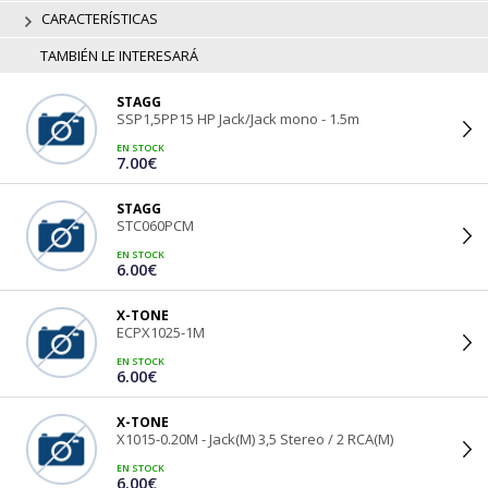
CARACTERÍSTICAS
TAMBIÉN LE INTERESARÁ
STAGG
SSP1,5PP15 HP Jack/Jack mono - 1.5m
EN STOCK
7.00€
STAGG
STC060PCM
EN STOCK
6.00€
X-TONE
ECPX1025-1M
EN STOCK
6.00€
X-TONE
X1015-0.20M - Jack(M) 3,5 Stereo / 2 RCA(M)
EN STOCK
6.00€