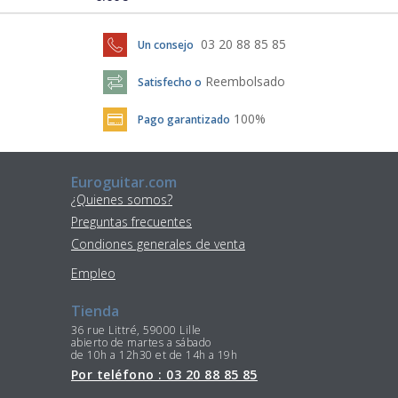
03 20 88 85 85
Un consejo
Reembolsado
Satisfecho o
100%
Pago garantizado
Euroguitar.com
¿Quienes somos?
Preguntas frecuentes
Condiones generales de venta
Empleo
Tienda
36 rue Littré, 59000 Lille
abierto de martes a sábado
de 10h a 12h30 et de 14h a 19h
Por teléfono : 03 20 88 85 85