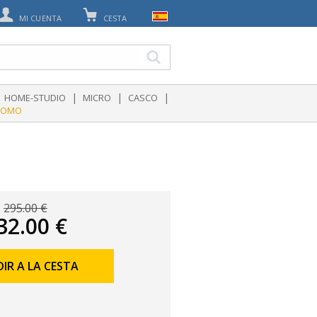
MI CUENTA
CESTA
|
|
|
HOME-STUDIO
MICRO
CASCO
ROMO
295.00 €
32.00 €
IR A LA CESTA