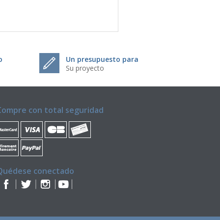
o
Un presupuesto para
Su proyecto
Compre con total seguridad
Quédese conectado