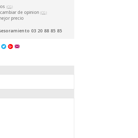
ños
(CG)
cambiar de opinion
(CG)
mejor precio
sesoramiento 03 20 88 85 85