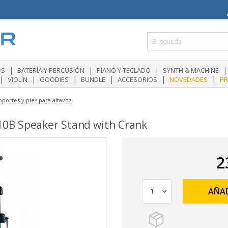
|
|
|
|
OS
BATERÍA Y PERCUSIÓN
PIANO Y TECLADO
SYNTH & MACHINE
|
|
|
|
|
|
VIOLÍN
GOODIES
BUNDLE
ACCESORIOS
NOVEDADES
P
oportes y pies para altavoz
0B Speaker Stand with Crank
2
AÑAD