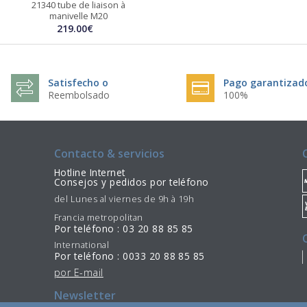
21340 tube de liaison à
manivelle M20
219.00€
Satisfecho o
Pago garantizad
Reembolsado
100%
Contacto & servicios
Hotline Internet
Consejos y pedidos por teléfono
del Lunes al viernes de 9h à 19h
Francia metropolitan
Por teléfono : 03 20 88 85 85
International
Por teléfono : 0033 20 88 85 85
por E-mail
Newsletter