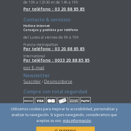
de 10h a 12h30 et de 14h a 19h
Por teléfono : 03 20 88 85 85
Contacto & servicios
Hotline Internet
Consejos y pedidos por teléfono
del Lunes al viernes de 9h à 19h
Francia metropolitan
Por teléfono : 03 20 88 85 85
International
Por teléfono : 0033 20 88 85 85
por E-mail
Newsletter
Suscribir
Desinscribirse
/
Compre con total seguridad
Utilizamos cookies para mejorar tu accesibilidad, personalizar y
Quédese conectado
analizar tu navegación. Si sigues navegando, consideramos que
aceptas su uso.
más información
.