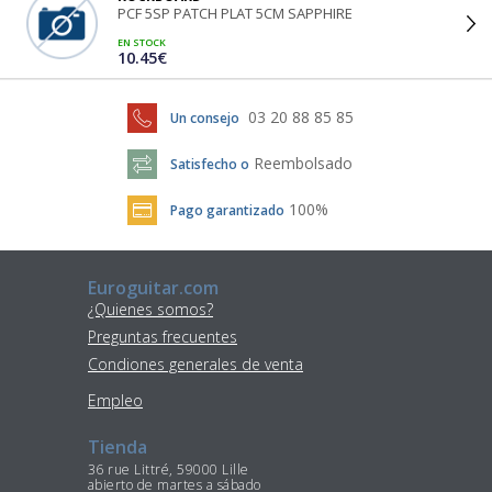
PCF 5SP PATCH PLAT 5CM SAPPHIRE
EN STOCK
10.45€
03 20 88 85 85
Un consejo
Reembolsado
Satisfecho o
100%
Pago garantizado
Euroguitar.com
¿Quienes somos?
Preguntas frecuentes
Condiones generales de venta
Empleo
Tienda
36 rue Littré, 59000 Lille
abierto de martes a sábado