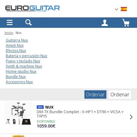
OK
Inicio
Nux
Guitarra Nux
Ampli Nux
Efectos Nux
Batería y percusión Nux
Piano y teclado Nux
Synth & machine Nux
Home-studio Nux
Bundle Nux
Accesorios Nux
Ordenar
Ordenar
NUX
Set
DM-7X Bundle Complet - X-HP1 + DT90 + VIC5A +
TAPIS
DISPONIBLE
1059.00€