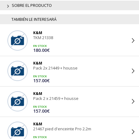
SOBRE EL PRODUCTO
TAMBIÉN LE INTERESARÁ
K&M
TKM 21338
EN STOCK
180.00€
K&M
Pack 2x 21449 + housse
EN STOCK
157.00€
K&M
Pack 2 x 21459 + housse
EN STOCK
157.00€
K&M
21467 pied d'enceinte Pro 2.2m
EN STOCK