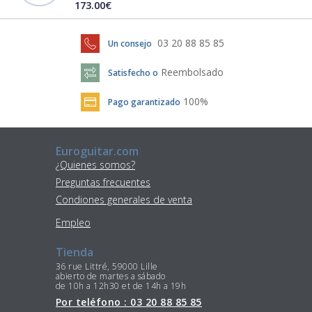
173.00€
03 20 88 85 85
Un consejo
Reembolsado
Satisfecho o
100%
Pago garantizado
Euroguitar.com
¿Quienes somos?
Preguntas frecuentes
Condiones generales de venta
Empleo
Tienda
36 rue Littré, 59000 Lille
abierto de martes a sábado
de 10h a 12h30 et de 14h a 19h
Por teléfono : 03 20 88 85 85