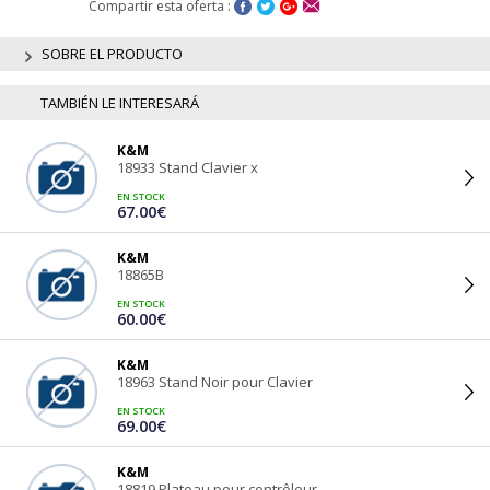
Compartir esta oferta :
SOBRE EL PRODUCTO
TAMBIÉN LE INTERESARÁ
K&M
18933 Stand Clavier x
EN STOCK
67.00€
K&M
18865B
EN STOCK
60.00€
K&M
18963 Stand Noir pour Clavier
EN STOCK
69.00€
K&M
18819 Plateau pour contrôleur