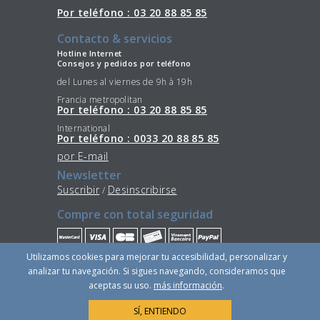
Por teléfono : 03 20 88 85 85
Contacto & servicios
Hotline Internet
Consejos y pedidos por teléfono
del Lunes al viernes de 9h à 19h
Francia metropolitan
Por teléfono : 03 20 88 85 85
International
Por teléfono : 0033 20 88 85 85
por E-mail
Newsletter
Suscribir
Desinscribirse
/
Compre con total seguridad
Utilizamos cookies para mejorar tu accesibilidad, personalizar y
Quédese conectado
analizar tu navegación. Si sigues navegando, consideramos que
aceptas su uso.
más información
.
SÍ, ENTIENDO