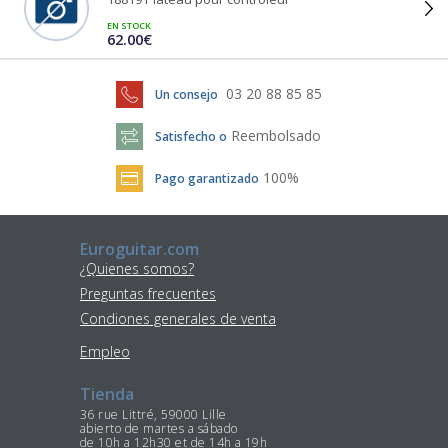
EN STOCK
62.00€
03 20 88 85 85
Un consejo
Reembolsado
Satisfecho o
100%
Pago garantizado
Euroguitar.com
¿Quienes somos?
Preguntas frecuentes
Condiones generales de venta
Empleo
Tienda
36 rue Littré, 59000 Lille
abierto de martes a sábado
de 10h a 12h30 et de 14h a 19h