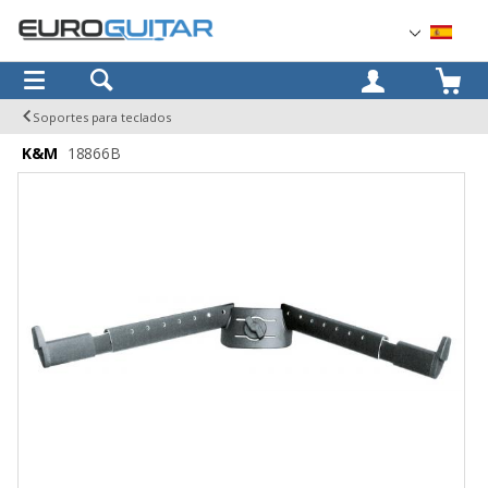
OK
Soportes para teclados
K&M
18866B