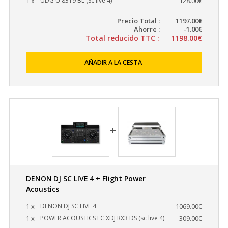
1 x
UDG U 8319 BL (Sc live 4)
128.00€
Precio Total :
1197.00€
Ahorre :
-1.00€
Total reducido TTC :
1198.00€
AÑADIR A LA CESTA
DENON DJ SC LIVE 4 + Flight Power
Acoustics
1 x
DENON DJ SC LIVE 4
1069.00€
1 x
POWER ACOUSTICS FC XDJ RX3 DS (sc live 4)
309.00€