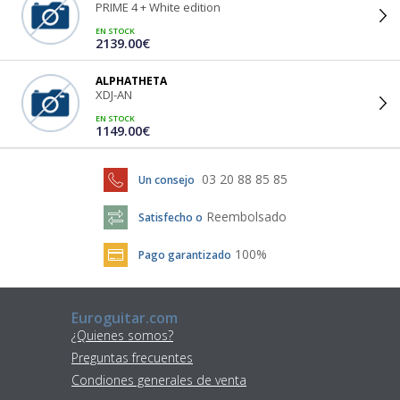
PRIME 4 + White edition
EN STOCK
2139.00€
ALPHATHETA
XDJ-AN
EN STOCK
1149.00€
03 20 88 85 85
Un consejo
Reembolsado
Satisfecho o
100%
Pago garantizado
Euroguitar.com
¿Quienes somos?
Preguntas frecuentes
Condiones generales de venta