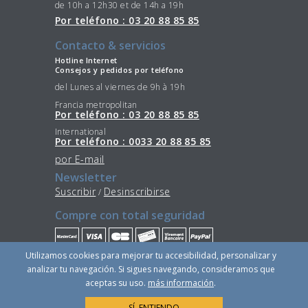
de 10h a 12h30 et de 14h a 19h
Por teléfono : 03 20 88 85 85
Contacto & servicios
Hotline Internet
Consejos y pedidos por teléfono
del Lunes al viernes de 9h à 19h
Francia metropolitan
Por teléfono : 03 20 88 85 85
International
Por teléfono : 0033 20 88 85 85
por E-mail
Newsletter
Suscribir
Desinscribirse
/
Compre con total seguridad
Utilizamos cookies para mejorar tu accesibilidad, personalizar y
Quédese conectado
analizar tu navegación. Si sigues navegando, consideramos que
aceptas su uso.
más información
.
SÍ, ENTIENDO