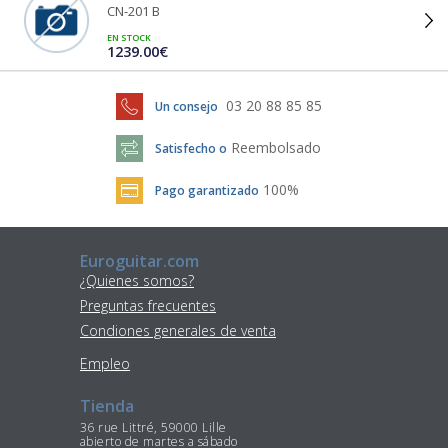
CN-201 B
EN STOCK
1239.00€
03 20 88 85 85
Un consejo
Reembolsado
Satisfecho o
100%
Pago garantizado
Euroguitar.com
¿Quienes somos?
Preguntas frecuentes
Condiones generales de venta
Empleo
Tienda
36 rue Littré, 59000 Lille
abierto de martes a sábado