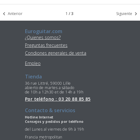
Anterior
1
/
3
Siguiente
Euroguitar.com
¿Quienes somos?
Preguntas frecuentes
Condiones generales de venta
Empleo
Tienda
36 rue Littré, 59000 Lille
abierto de martes a sábado
de 10h a 12h30 et de 14h a 19h
Por teléfono : 03 20 88 85 85
Contacto & servicios
Hotline Internet
Consejos y pedidos por teléfono
del Lunes al viernes de 9h à 19h
Francia metropolitan