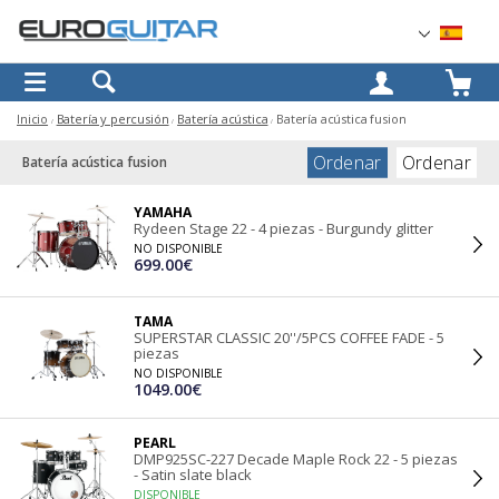
OK
Inicio
Batería y percusión
Batería acústica
Batería acústica fusion
Ordenar
Ordenar
Batería acústica fusion
YAMAHA
Rydeen Stage 22 - 4 piezas - Burgundy glitter
NO DISPONIBLE
699.00€
TAMA
SUPERSTAR CLASSIC 20''/5PCS COFFEE FADE - 5
piezas
NO DISPONIBLE
1049.00€
PEARL
DMP925SC-227 Decade Maple Rock 22 - 5 piezas
- Satin slate black
DISPONIBLE