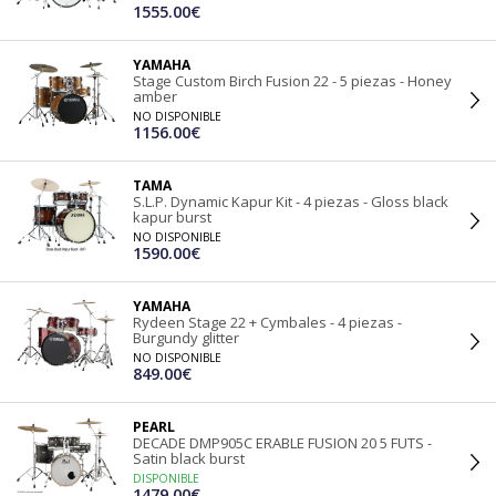
1555.00€
YAMAHA
Stage Custom Birch Fusion 22 - 5 piezas - Honey
amber
NO DISPONIBLE
1156.00€
TAMA
S.L.P. Dynamic Kapur Kit - 4 piezas - Gloss black
kapur burst
NO DISPONIBLE
1590.00€
YAMAHA
Rydeen Stage 22 + Cymbales - 4 piezas -
Burgundy glitter
NO DISPONIBLE
849.00€
PEARL
DECADE DMP905C ERABLE FUSION 20 5 FUTS -
Satin black burst
DISPONIBLE
1479.00€