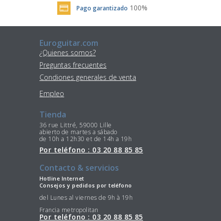
100%
Pago garantizado
Euroguitar.com
¿Quienes somos?
Preguntas frecuentes
Condiones generales de venta
Empleo
Tienda
36 rue Littré, 59000 Lille
abierto de martes a sábado
de 10h a 12h30 et de 14h a 19h
Por teléfono : 03 20 88 85 85
Contacto & servicios
Hotline Internet
Consejos y pedidos por teléfono
del Lunes al viernes de 9h à 19h
Francia metropolitan
Por teléfono : 03 20 88 85 85