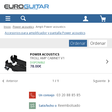
OK
Inicio
Power acoustics
Ampli Power acoustics
Accesorios para amplificador y pantalla Power acoustics
Ordenar
Ordenar
POWER ACOUSTICS
TROLL AMP CABINET V1
DISPONIBLE
78.00€
Anterior
1
/
1
Siguiente
03 20 88 85 85
Un consejo
Reembolsado
Satisfecho o